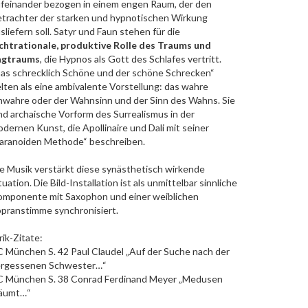
feinander bezogen in einem engen Raum, der den
trachter der starken und hypnotischen Wirkung
sliefern soll. Satyr und Faun stehen für die
chtrationale, produktive Rolle des Traums und
agtraums
, die Hypnos als Gott des Schlafes vertritt.
as schrecklich Schöne und der schöne Schrecken“
lten als eine ambivalente Vorstellung: das wahre
wahre oder der Wahnsinn und der Sinn des Wahns. Sie
nd archaische Vorform des Surrealismus in der
dernen Kunst, die Apollinaire und Dali mit seiner
aranoiden Methode“ beschreiben.
e Musik verstärkt diese synästhetisch wirkende
tuation. Die Bild-Installation ist als unmittelbar sinnliche
mponente mit Saxophon und einer weiblichen
pranstimme synchronisiert.
rik-Zitate:
 München S. 42 Paul Claudel „Auf der Suche nach der
ergessenen Schwester…“
C München S. 38 Conrad Ferdinand Meyer „Medusen
räumt…“