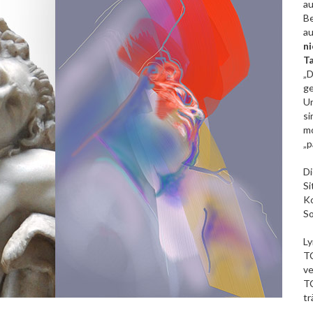
au
Be
au
ni
T
„D
ge
Un
si
mo
„p
Di
Si
Ko
So
Ly
TC
v
T
t