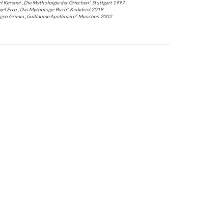
l Kerenyi „Die Mytholoigie der Griechen“ Stuttgart 1997
gel Erro „Das Mythologie Buch“ Kerkdriel 2019
rgen Grimm „Guillaume Apollinaire“ München 2002