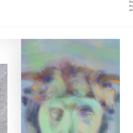
Kar
An
Jü