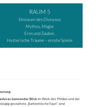
RAUM 5
Ekstasen des Dionysos
Mythos, Magie
Eros und Zauber,
Hysterische Träume – ernste Spiele
eutung
edusas bannender Blick
im Werk des Phidias und der
eizügig gestaltete „Barberinische Faun“ sind