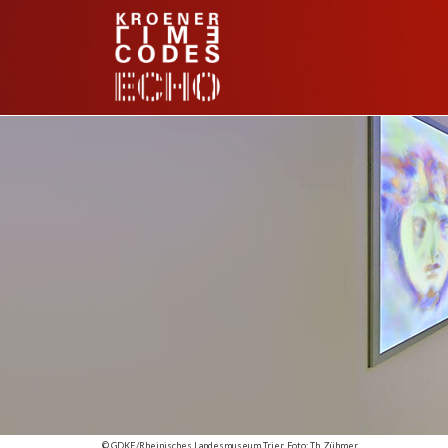
© GDKE/Rheinisches Landesmuseum Trier, Foto: Th. Zühmer