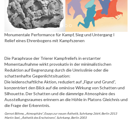
Monumentale Performance für Kampf, Sieg und Untergang I
Relief eines Ehrenbogens mit Kampfszenen
Die Paraphrase der Trierer Kampfreliefs in erstarrter
Momentaufnahme wirkt provokativ in der minimalistischen
Reduktion auf Begrenzung durch die Umrisslinie oder die
schattenhafte Gegenlichtsituation:
Die leidenschaftliche Aktion, reduziert auf „Figur und Grund“,
konzentriert den Blick auf die ominöse Wirkung von Schatten und
Silhouette. Der Schatten und die dämmrige Atmosphäre des
Ausstellungsraumes erinnern an die Höhle in Platons Gleichnis und
die Frage der Erkenntnis.
Gernot Böhme, „Atmosphäre“, Essays zur neuen Ästhetik, Suhrkamp 2664, Berlin 2013
Martin Seel, „Ästhetik des Erscheinens“, Suhrkamp, Berlin 2003