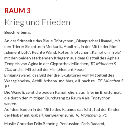
RAUM 3
Krieg und Frieden
Beschreibung:
An der Stirnseite das Blaue Triptychon „Olympischer Himmel„ mit
den Trierer Skulpturen Merkur li., Apoll re. , in der Mitte der Film
„Element Luft“. Rechte Wand: Rotes Triptychon „Kampf um Troja“
mit den beiden sterbenden Kriegern aus dem Ostteil des Aphaia
Tempels von Ägina in der Glyptothek München,
TC München S.
105
, und im Mittelteil der Film „Element Feuer“
Eingangswand: das Bild der drei Skulpturen vom Mittelteil des
Westgiebelsw, Achill, Athena und Aias, v. li. nach re.,
TC München S.
91
Die Wand li. zeigt die beiden Kampfreliefs aus Trier im Breitformat,
die durch den mittigen Durchgang zu Raum 4 als Triptychon
wirken.
Auf dem Boden in der Mitte des Raumes das Bild „Tod der Kinder
der Niobe“ mit grabartiger Begrenzung.
TC München S. 71
Musik: Christian Felix Benning, Perkussion; Faris Badarni,