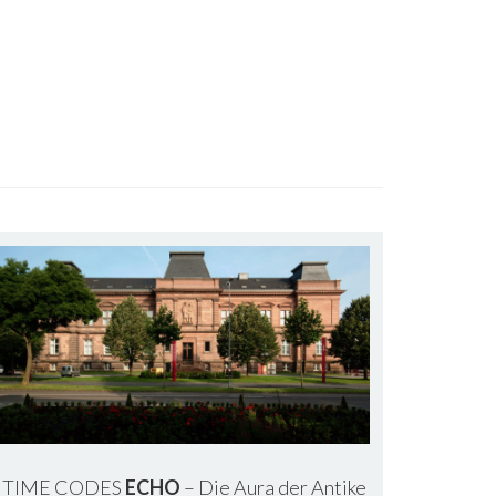
TIME CODES
ECHO
– Die Aura der Antike