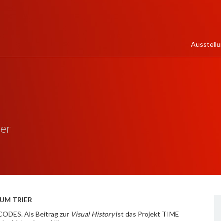
Ausstell
ier
UM TRIER
CODES. Als Beitrag zur
Visual History
ist das Projekt TIME