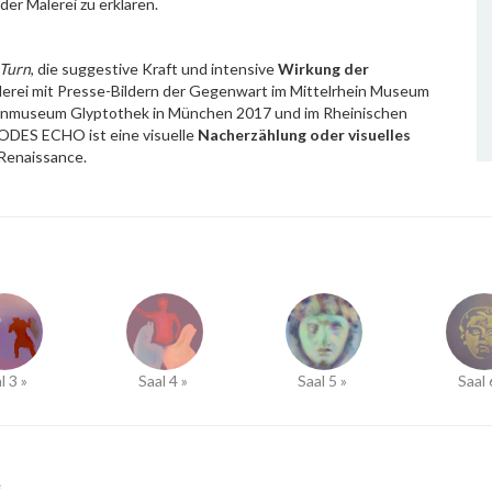
er Malerei zu erklären.
 Turn
, die suggestive Kraft und intensive
Wirkung der
alerei mit Presse-Bildern der Gegenwart im Mittelrhein Museum
kenmuseum Glyptothek in München 2017 und im Rheinischen
ODES ECHO ist eine visuelle
Nacherzählung oder visuelles
 Renaissance.
l 3 »
Saal 4 »
Saal 5 »
Saal 
“
.