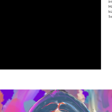
in
Ma
kü
Se