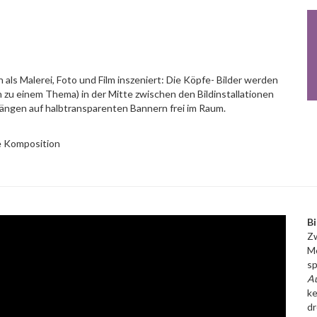
als Malerei, Foto und Film inszeniert: Die Köpfe- Bilder werden
n zu einem Thema) in der Mitte zwischen den Bildinstallationen
hängen auf halbtransparenten Bannern frei im Raum.
che Komposition
Bi
Zw
Me
sp
A
ke
dr