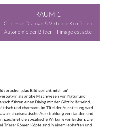
RAUM 1
Groteske Dialoge & Virtuose Komödien
Autonomie der Bilder – l'image est acte
ldsprache: „das Bild spricht mich an“
ei Satyrn als antike Mischwesen von Natur und
nsch führen einen Dialog mit der Göttin: lächelnd,
öttisch und charmant. Im Titel der Ausstellung wird
ura
als charismatische Ausstrahlung verstanden und
nnzeichnet die spezifische Wirkung von Bildern. Die
ei Trierer Römer-Köpfe sind in einem lebhaften und