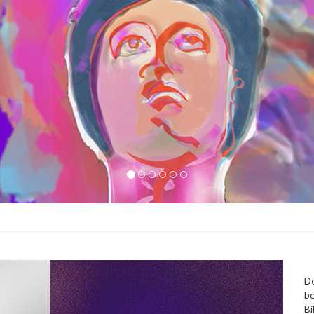
De
be
Bi