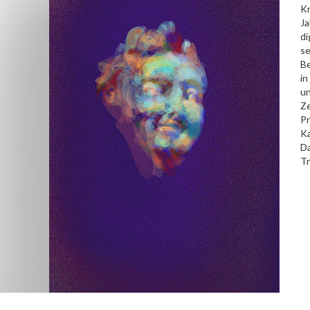
Kr
Ja
di
se
Be
in
un
Ze
Pr
Ka
Da
Tr