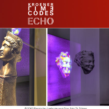
© GDKE/Rheinisches Landesmuseum Trier, Foto: Th. Zühmer