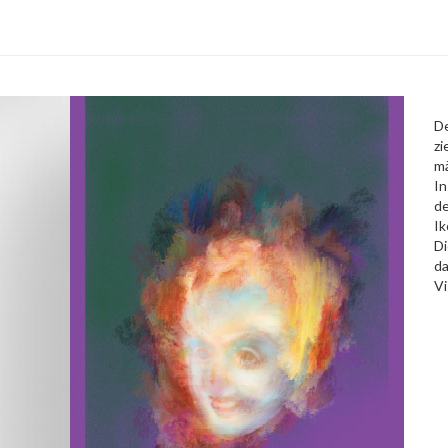
D
zi
mä
In
de
Ik
Di
da
Vi