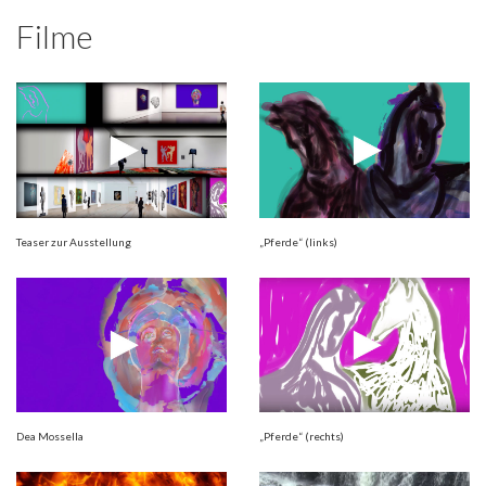
Filme
Teaser zur Ausstellung
„Pferde“ (links)
Dea Mossella
„Pferde“ (rechts)